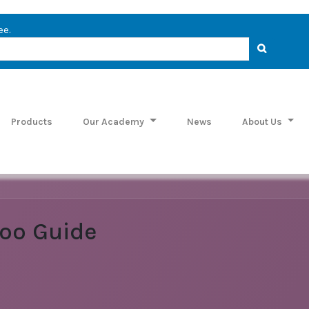
ee.
Products
Our Academy
News
About Us
oo Guide