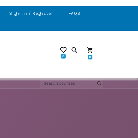
Sign in / Register
FAQS
search
shopping_cart
0
0