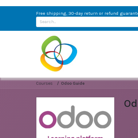
Free shipping, 30-day return or refund guarant
Courses
Odoo Guide
Od