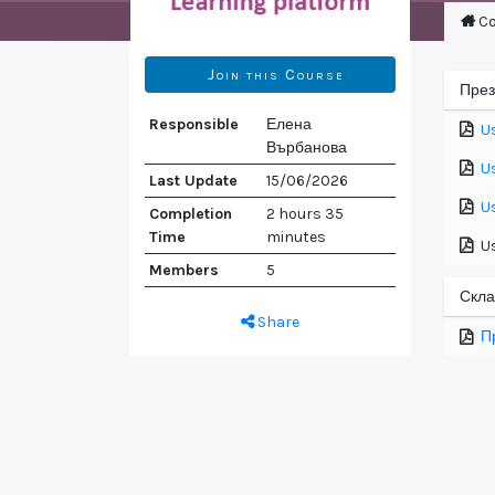
Co
Join this Course
През
Responsible
Елена
U
Върбанова
U
Last Update
15/06/2026
U
Completion
2 hours 35
Time
minutes
U
Members
5
Скла
Share
П